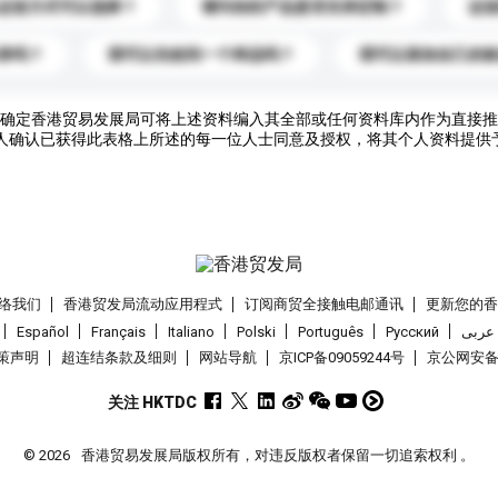
运送方式可以选择？
请问你的产品是否支持定制？
运
录吗？
我可以先收到一个样品吗？
我可以添加自己的
确定香港贸易发展局可将上述资料编入其全部或任何资料库内作为直接推
人确认已获得此表格上所述的每一位人士同意及授权，将其个人资料提供
络我们
香港贸发局流动应用程式
订阅商贸全接触电邮通讯
更新您的
Español
Français
Italiano
Polski
Português
Pусский
عربى
策声明
超连结条款及细则
网站导航
京ICP备09059244号
京公网安备 1
关注 HKTDC
© 2026
香港贸易发展局版权所有，对违反版权者保留一切追索权利 。