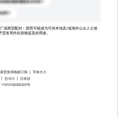
送到我的国家需要多长时间？
标志吗？
广或商贸配对﹝因而可能成为可供本地及/或海外公众人士使
予贸发局作此表格提及的用途。
香港贸发局电邮订阅
字体大小
한국어
日本語
1010102003523号