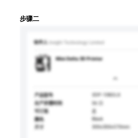
步骤二
收件人
Insight Technology Limited
Mini Delta 3D Printer
3DP-108DLX
产品型号
生产所需时间
56 日
可订造
是
Black
颜色
300x300x570mm
尺寸