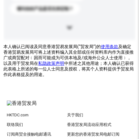
请问你的产品是否支持定制？
本人确认已阅读及同意香港贸易发展局(“贸发局”)的
使用条款
及确定
香港贸易发展局可将上述资料编入其全部或任何资料库内作为直接推
广或商贸配对﹝因而可能成为可供本地及/或海外公众人士使用﹞，
以及用于贸发局在
私隐政策声明
中所述之其他用途；本人确认已获得
此表格上所述的每一位人士同意及授权，将其个人资料提供予贸发局
作此表格提及的用途。
HKTDC.com
关于我们
联络我们
香港贸发局流动应用程式
订阅商贸全接触电邮通讯
更新您的香港贸发局电邮订阅