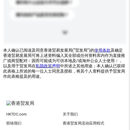
请问有什么运送方式可以选择？
请问你的产品是否支持定制？
本人确认已阅读及同意香港贸易发展局(“贸发局”)的
使用条款
及确定
香港贸易发展局可将上述资料编入其全部或任何资料库内作为直接推
广或商贸配对﹝因而可能成为可供本地及/或海外公众人士使用﹞，
以及用于贸发局在
私隐政策声明
中所述之其他用途；本人确认已获得
此表格上所述的每一位人士同意及授权，将其个人资料提供予贸发局
作此表格提及的用途。
HKTDC.com
关于我们
联络我们
香港贸发局流动应用程式