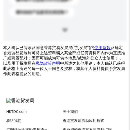
请问你的产品是否支持定制？
本人确认已阅读及同意香港贸易发展局(“贸发局”)的
使用条款
及确定
香港贸易发展局可将上述资料编入其全部或任何资料库内作为直接推
广或商贸配对﹝因而可能成为可供本地及/或海外公众人士使用﹞，
以及用于贸发局在
私隐政策声明
中所述之其他用途；本人确认已获得
此表格上所述的每一位人士同意及授权，将其个人资料提供予贸发局
作此表格提及的用途。
HKTDC.com
关于我们
联络我们
香港贸发局流动应用程式
订阅商贸全接触电邮通讯
更新您的香港贸发局电邮订阅