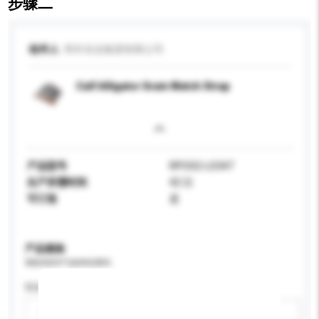
步骤二
收件人
明丰实业集团有限公司
Calf Alligator Grain Watch Strap
产品型号
RPOS2-LS347
生产所需时间
42 日
可订造
是
产品规格
请提供您对产品的特定要求。
性别
请选择
新增/删除选项