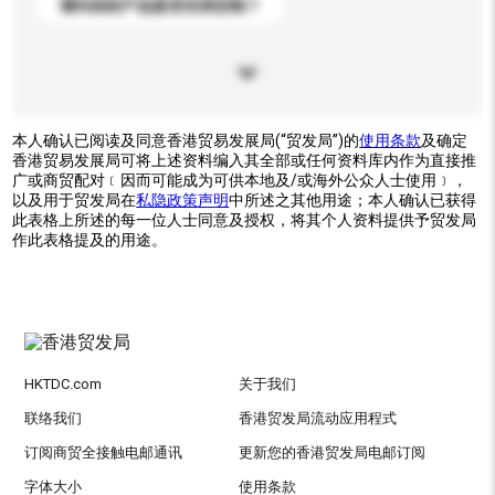
请问你的产品是否支持定制？
本人确认已阅读及同意香港贸易发展局(“贸发局”)的
使用条款
及确定
香港贸易发展局可将上述资料编入其全部或任何资料库内作为直接推
广或商贸配对﹝因而可能成为可供本地及/或海外公众人士使用﹞，
以及用于贸发局在
私隐政策声明
中所述之其他用途；本人确认已获得
此表格上所述的每一位人士同意及授权，将其个人资料提供予贸发局
作此表格提及的用途。
HKTDC.com
关于我们
联络我们
香港贸发局流动应用程式
订阅商贸全接触电邮通讯
更新您的香港贸发局电邮订阅
字体大小
使用条款