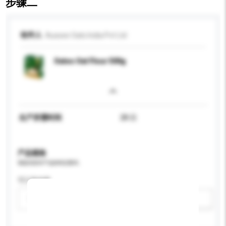
步骤二
收件人
Aussee Oats India Pvt Ltd
Oateo Oat Flour 500g
生产所需时间
28 日
产品规格
请提供您对产品的特定要求。
可订造包装
请选择
新增/删除选项