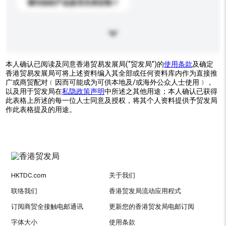
请问你的产品是否支持定制？
本人确认已阅读及同意香港贸易发展局(“贸发局”)的
使用条款
及确定
香港贸易发展局可将上述资料编入其全部或任何资料库内作为直接推
广或商贸配对﹝因而可能成为可供本地及/或海外公众人士使用﹞，
以及用于贸发局在
私隐政策声明
中所述之其他用途；本人确认已获得
此表格上所述的每一位人士同意及授权，将其个人资料提供予贸发局
作此表格提及的用途。
HKTDC.com
关于我们
联络我们
香港贸发局流动应用程式
订阅商贸全接触电邮通讯
更新您的香港贸发局电邮订阅
字体大小
使用条款