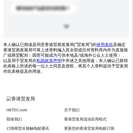
请问你的产品是否支持定制？
本人确认已阅读及同意香港贸易发展局(“贸发局”)的
使用条款
及确定
香港贸易发展局可将上述资料编入其全部或任何资料库内作为直接推
广或商贸配对﹝因而可能成为可供本地及/或海外公众人士使用﹞，
以及用于贸发局在
私隐政策声明
中所述之其他用途；本人确认已获得
此表格上所述的每一位人士同意及授权，将其个人资料提供予贸发局
作此表格提及的用途。
HKTDC.com
关于我们
联络我们
香港贸发局流动应用程式
订阅商贸全接触电邮通讯
更新您的香港贸发局电邮订阅