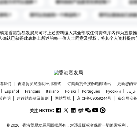
运送方式可以选择？
请问你的产品是否支持定制？
运
录吗？
我可以先收到一个样品吗？
我可以添加自己的
确定香港贸易发展局可将上述资料编入其全部或任何资料库内作为直接推
人确认已获得此表格上所述的每一位人士同意及授权，将其个人资料提供
络我们
香港贸发局流动应用程式
订阅商贸全接触电邮通讯
更新您的
Español
Français
Italiano
Polski
Português
Pусский
عربى
策声明
超连结条款及细则
网站导航
京ICP备09059244号
京公网安备 1
关注 HKTDC
© 2026
香港贸易发展局版权所有，对违反版权者保留一切追索权利 。