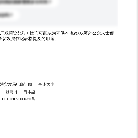
送到我的国家需要多长时间？
标志吗？
广或商贸配对﹝因而可能成为可供本地及/或海外公众人士使
予贸发局作此表格提及的用途。
香港贸发局电邮订阅
字体大小
한국어
日本語
1010102003523号