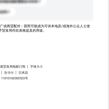
送到我的国家需要多长时间？
标志吗？
广或商贸配对﹝因而可能成为可供本地及/或海外公众人士使
予贸发局作此表格提及的用途。
香港贸发局电邮订阅
字体大小
한국어
日本語
1010102003523号