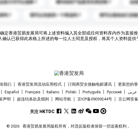
运送方式可以选择？
请问你的产品是否支持定制？
运
录吗？
我可以先收到一个样品吗？
我可以添加自己的
确定香港贸易发展局可将上述资料编入其全部或任何资料库内作为直接推
人确认已获得此表格上所述的每一位人士同意及授权，将其个人资料提供
络我们
香港贸发局流动应用程式
订阅商贸全接触电邮通讯
更新您的
Español
Français
Italiano
Polski
Português
Pусский
عربى
策声明
超连结条款及细则
网站导航
京ICP备09059244号
京公网安备 1
关注 HKTDC
© 2026
香港贸易发展局版权所有，对违反版权者保留一切追索权利 。