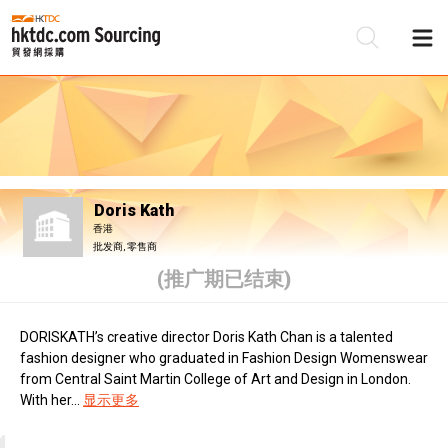
Doris Kath
香港
批发商, 零售商
(推广期已结束)
DORISKATH’s creative director Doris Kath Chan is a talented
fashion designer who graduated in Fashion Design Womenswear
from Central Saint Martin College of Art and Design in London.
With her...
显示更多