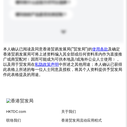
请问有什么运送方式可以选择？
请问你的产品是否支持定制？
本人确认已阅读及同意香港贸易发展局(“贸发局”)的
使用条款
及确定
香港贸易发展局可将上述资料编入其全部或任何资料库内作为直接推
广或商贸配对﹝因而可能成为可供本地及/或海外公众人士使用﹞，
以及用于贸发局在
私隐政策声明
中所述之其他用途；本人确认已获得
此表格上所述的每一位人士同意及授权，将其个人资料提供予贸发局
作此表格提及的用途。
HKTDC.com
关于我们
联络我们
香港贸发局流动应用程式