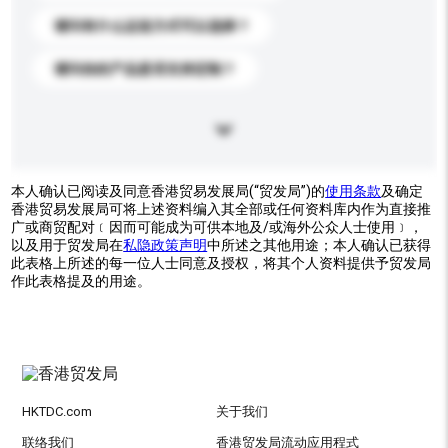
请问有什么运送方式可以选择？
请问你的产品是否支持定制？
本人确认已阅读及同意香港贸易发展局(“贸发局”)的
使用条款
及确定
香港贸易发展局可将上述资料编入其全部或任何资料库内作为直接推
广或商贸配对﹝因而可能成为可供本地及/或海外公众人士使用﹞，
以及用于贸发局在
私隐政策声明
中所述之其他用途；本人确认已获得
此表格上所述的每一位人士同意及授权，将其个人资料提供予贸发局
作此表格提及的用途。
HKTDC.com
关于我们
联络我们
香港贸发局流动应用程式