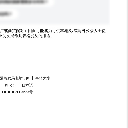
送到我的国家需要多长时间？
标志吗？
广或商贸配对﹝因而可能成为可供本地及/或海外公众人士使
予贸发局作此表格提及的用途。
香港贸发局电邮订阅
字体大小
한국어
日本語
1010102003523号