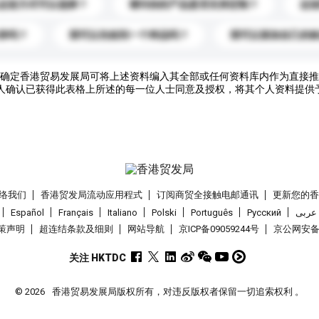
运送方式可以选择？
请问你的产品是否支持定制？
运
录吗？
我可以先收到一个样品吗？
我可以添加自己的
确定香港贸易发展局可将上述资料编入其全部或任何资料库内作为直接推
人确认已获得此表格上所述的每一位人士同意及授权，将其个人资料提供
络我们
香港贸发局流动应用程式
订阅商贸全接触电邮通讯
更新您的
Español
Français
Italiano
Polski
Português
Pусский
عربى
策声明
超连结条款及细则
网站导航
京ICP备09059244号
京公网安备 1
关注 HKTDC
© 2026
香港贸易发展局版权所有，对违反版权者保留一切追索权利 。