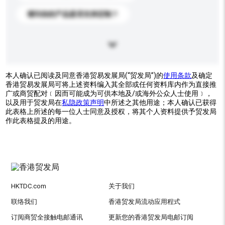
请问你的产品是否支持定制？
本人确认已阅读及同意香港贸易发展局(“贸发局”)的
使用条款
及确定
香港贸易发展局可将上述资料编入其全部或任何资料库内作为直接推
广或商贸配对﹝因而可能成为可供本地及/或海外公众人士使用﹞，
以及用于贸发局在
私隐政策声明
中所述之其他用途；本人确认已获得
此表格上所述的每一位人士同意及授权，将其个人资料提供予贸发局
作此表格提及的用途。
HKTDC.com
关于我们
联络我们
香港贸发局流动应用程式
订阅商贸全接触电邮通讯
更新您的香港贸发局电邮订阅