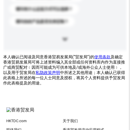
请问有什么运送方式可以选择？
请问你的产品是否支持定制？
本人确认已阅读及同意香港贸易发展局(“贸发局”)的
使用条款
及确定
香港贸易发展局可将上述资料编入其全部或任何资料库内作为直接推
广或商贸配对﹝因而可能成为可供本地及/或海外公众人士使用﹞，
以及用于贸发局在
私隐政策声明
中所述之其他用途；本人确认已获得
此表格上所述的每一位人士同意及授权，将其个人资料提供予贸发局
作此表格提及的用途。
HKTDC.com
关于我们
联络我们
香港贸发局流动应用程式