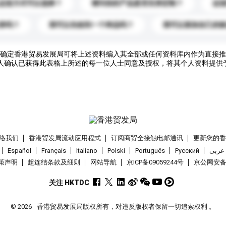
运送方式可以选择？
请问你的产品是否支持定制？
运
录吗？
我可以先收到一个样品吗？
我可以添加自己的
确定香港贸易发展局可将上述资料编入其全部或任何资料库内作为直接推
人确认已获得此表格上所述的每一位人士同意及授权，将其个人资料提供
络我们
香港贸发局流动应用程式
订阅商贸全接触电邮通讯
更新您的
Español
Français
Italiano
Polski
Português
Pусский
عربى
策声明
超连结条款及细则
网站导航
京ICP备09059244号
京公网安备 1
关注 HKTDC
© 2026
香港贸易发展局版权所有，对违反版权者保留一切追索权利 。