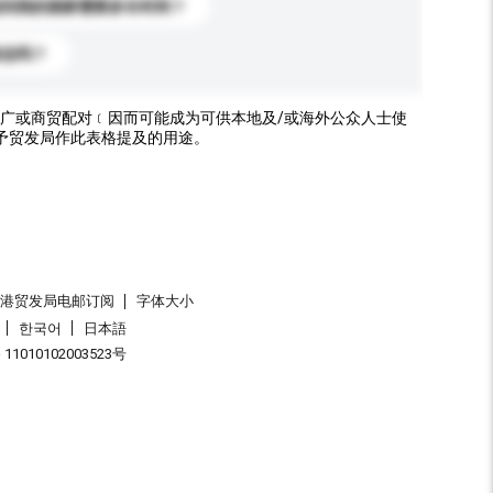
送到我的国家需要多长时间？
标志吗？
广或商贸配对﹝因而可能成为可供本地及/或海外公众人士使
予贸发局作此表格提及的用途。
香港贸发局电邮订阅
字体大小
한국어
日本語
1010102003523号