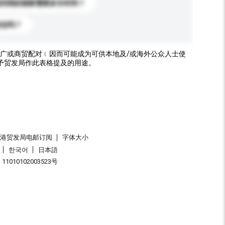
送到我的国家需要多长时间？
标志吗？
广或商贸配对﹝因而可能成为可供本地及/或海外公众人士使
予贸发局作此表格提及的用途。
香港贸发局电邮订阅
字体大小
한국어
日本語
1010102003523号