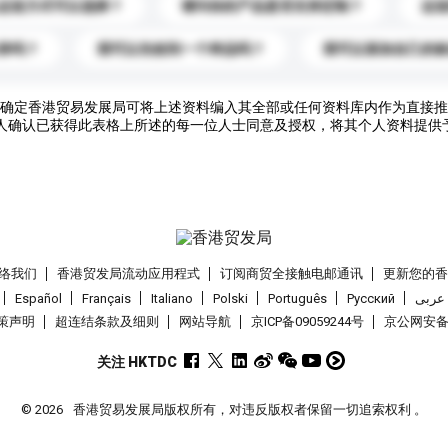
运送方式可以选择？
请问你的产品是否支持定制？
运
录吗？
我可以先收到一个样品吗？
我可以添加自己的
确定香港贸易发展局可将上述资料编入其全部或任何资料库内作为直接推
人确认已获得此表格上所述的每一位人士同意及授权，将其个人资料提供
络我们
香港贸发局流动应用程式
订阅商贸全接触电邮通讯
更新您的
Español
Français
Italiano
Polski
Português
Pусский
عربى
策声明
超连结条款及细则
网站导航
京ICP备09059244号
京公网安备 1
关注 HKTDC
© 2026
香港贸易发展局版权所有，对违反版权者保留一切追索权利 。