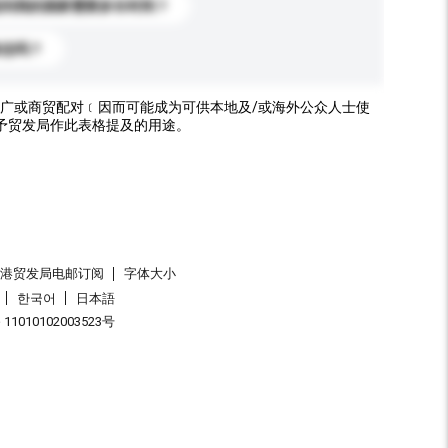
送到我的国家需要多长时间？
标志吗？
广或商贸配对﹝因而可能成为可供本地及/或海外公众人士使
予贸发局作此表格提及的用途。
香港贸发局电邮订阅
字体大小
한국어
日本語
1010102003523号