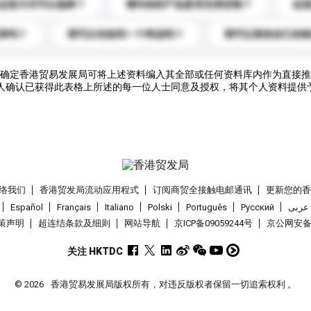
运送方式可以选择？
请问你的产品是否支持定制？
运
录吗？
我可以先收到一个样品吗？
我可以添加自己的
确定香港贸易发展局可将上述资料编入其全部或任何资料库内作为直接推
人确认已获得此表格上所述的每一位人士同意及授权，将其个人资料提供
络我们
香港贸发局流动应用程式
订阅商贸全接触电邮通讯
更新您的
Español
Français
Italiano
Polski
Português
Pусский
عربى
策声明
超连结条款及细则
网站导航
京ICP备09059244号
京公网安备 1
关注 HKTDC
© 2026
香港贸易发展局版权所有，对违反版权者保留一切追索权利 。