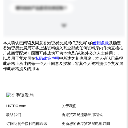
请问你的产品是否支持定制？
本人确认已阅读及同意香港贸易发展局(“贸发局”)的
使用条款
及确定
香港贸易发展局可将上述资料编入其全部或任何资料库内作为直接推
广或商贸配对﹝因而可能成为可供本地及/或海外公众人士使用﹞，
以及用于贸发局在
私隐政策声明
中所述之其他用途；本人确认已获得
此表格上所述的每一位人士同意及授权，将其个人资料提供予贸发局
作此表格提及的用途。
HKTDC.com
关于我们
联络我们
香港贸发局流动应用程式
订阅商贸全接触电邮通讯
更新您的香港贸发局电邮订阅