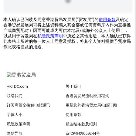
本人确认已阅读及同意香港贸易发展局(“贸发局”)的
使用条款
及确定
香港贸易发展局可将上述资料编入其全部或任何资料库内作为直接推
广或商贸配对﹝因而可能成为可供本地及/或海外公众人士使用﹞，
以及用于贸发局在
私隐政策声明
中所述之其他用途；本人确认已获得
此表格上所述的每一位人士同意及授权，将其个人资料提供予贸发局
作此表格提及的用途。
HKTDC.com
关于我们
联络我们
香港贸发局流动应用程式
订阅商贸全接触电邮通讯
更新您的香港贸发局电邮订阅
字体大小
使用条款
私隐政策声明
超连结条款及细则
网站导航
京ICP备09059244号