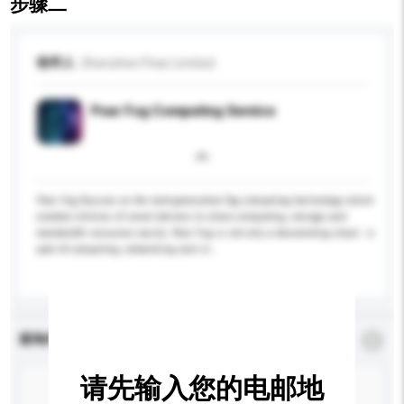
步骤二
收件人
Shenzhen Pear Limited
Pear Fog Computing Service
Pear Fog focuses on the next-generation fog computing technology which
enables billions of smart devices to share computing, storage and
bandwidth resources easily. Pear Fog is not only a descending cloud - a
pool of computing, networking and st...
更多...
查询内容
*
必须填写
请先输入您的电邮地