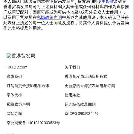
本人确认已阅读及同意香港贸易发展局(“贸发局”)的
使用条款
及确定
香港贸易发展局可将上述资料编入其全部或任何资料库内作为直接推
广或商贸配对﹝因而可能成为可供本地及/或海外公众人士使用﹞，
以及用于贸发局在
私隐政策声明
中所述之其他用途；本人确认已获得
此表格上所述的每一位人士同意及授权，将其个人资料提供予贸发局
作此表格提及的用途。
HKTDC.com
关于我们
联络我们
香港贸发局流动应用程式
订阅商贸全接触电邮通讯
更新您的香港贸发局电邮订阅
字体大小
使用条款
私隐政策声明
超连结条款及细则
网站导航
京ICP备09059244号
京公网安备 11010102003523号