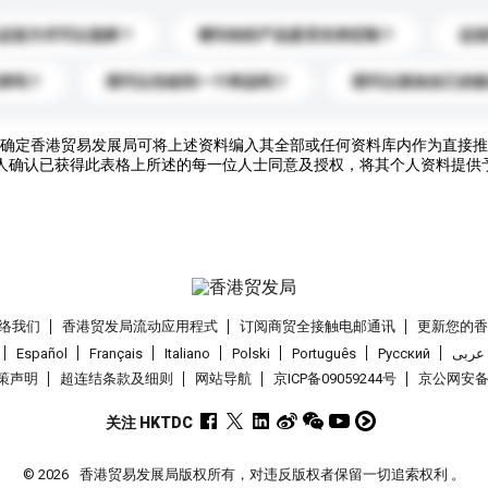
运送方式可以选择？
请问你的产品是否支持定制？
运
录吗？
我可以先收到一个样品吗？
我可以添加自己的
确定香港贸易发展局可将上述资料编入其全部或任何资料库内作为直接推
人确认已获得此表格上所述的每一位人士同意及授权，将其个人资料提供
络我们
香港贸发局流动应用程式
订阅商贸全接触电邮通讯
更新您的
Español
Français
Italiano
Polski
Português
Pусский
عربى
策声明
超连结条款及细则
网站导航
京ICP备09059244号
京公网安备 1
关注 HKTDC
© 2026
香港贸易发展局版权所有，对违反版权者保留一切追索权利 。