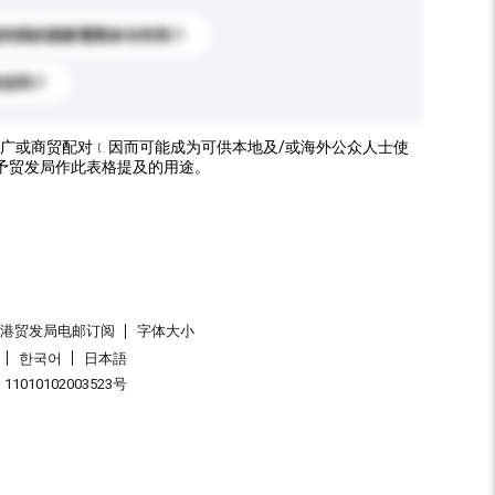
送到我的国家需要多长时间？
标志吗？
广或商贸配对﹝因而可能成为可供本地及/或海外公众人士使
予贸发局作此表格提及的用途。
香港贸发局电邮订阅
字体大小
한국어
日本語
1010102003523号