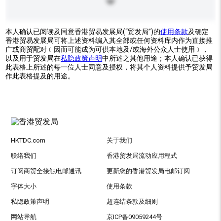
本人确认已阅读及同意香港贸易发展局(“贸发局”)的
使用条款
及确定
香港贸易发展局可将上述资料编入其全部或任何资料库内作为直接推
广或商贸配对﹝因而可能成为可供本地及/或海外公众人士使用﹞，
以及用于贸发局在
私隐政策声明
中所述之其他用途；本人确认已获得
此表格上所述的每一位人士同意及授权，将其个人资料提供予贸发局
作此表格提及的用途。
HKTDC.com
关于我们
联络我们
香港贸发局流动应用程式
订阅商贸全接触电邮通讯
更新您的香港贸发局电邮订阅
字体大小
使用条款
私隐政策声明
超连结条款及细则
网站导航
京ICP备09059244号