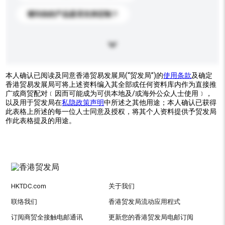
请问你的产品是否支持定制？
本人确认已阅读及同意香港贸易发展局(“贸发局”)的
使用条款
及确定
香港贸易发展局可将上述资料编入其全部或任何资料库内作为直接推
广或商贸配对﹝因而可能成为可供本地及/或海外公众人士使用﹞，
以及用于贸发局在
私隐政策声明
中所述之其他用途；本人确认已获得
此表格上所述的每一位人士同意及授权，将其个人资料提供予贸发局
作此表格提及的用途。
HKTDC.com
关于我们
联络我们
香港贸发局流动应用程式
订阅商贸全接触电邮通讯
更新您的香港贸发局电邮订阅