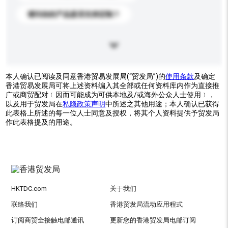
请问你的产品是否支持定制？
本人确认已阅读及同意香港贸易发展局(“贸发局”)的
使用条款
及确定
香港贸易发展局可将上述资料编入其全部或任何资料库内作为直接推
广或商贸配对﹝因而可能成为可供本地及/或海外公众人士使用﹞，
以及用于贸发局在
私隐政策声明
中所述之其他用途；本人确认已获得
此表格上所述的每一位人士同意及授权，将其个人资料提供予贸发局
作此表格提及的用途。
HKTDC.com
关于我们
联络我们
香港贸发局流动应用程式
订阅商贸全接触电邮通讯
更新您的香港贸发局电邮订阅