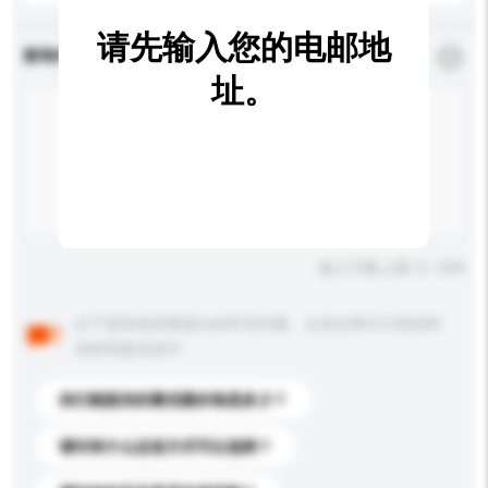
请先输入您的电邮地
查询内容
*
必须填写
址。
输入字数上限: 0 / 500
以下是其他买家提出的常见问题。点击以将它们添加到
你的询盘信息中。
你们能提供的最优惠价格是多少？
请问有什么运送方式可以选择？