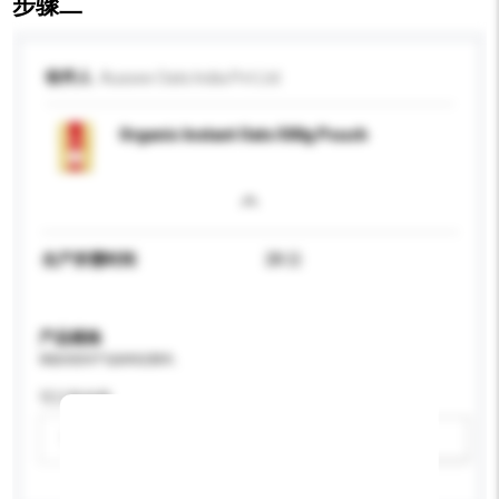
步骤二
收件人
Aussee Oats India Pvt Ltd
Organic Instant Oats 500g Pouch
生产所需时间
28 日
产品规格
请提供您对产品的特定要求。
可订造包装
请选择
新增/删除选项