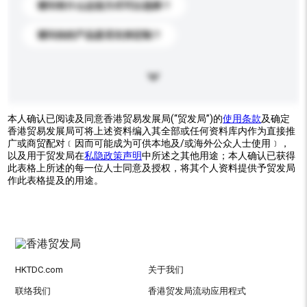
请问有什么运送方式可以选择？
请问你的产品是否支持定制？
本人确认已阅读及同意香港贸易发展局(“贸发局”)的
使用条款
及确定
香港贸易发展局可将上述资料编入其全部或任何资料库内作为直接推
广或商贸配对﹝因而可能成为可供本地及/或海外公众人士使用﹞，
以及用于贸发局在
私隐政策声明
中所述之其他用途；本人确认已获得
此表格上所述的每一位人士同意及授权，将其个人资料提供予贸发局
作此表格提及的用途。
HKTDC.com
关于我们
联络我们
香港贸发局流动应用程式