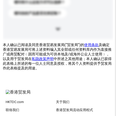
请问有什么运送方式可以选择？
请问你的产品是否支持定制？
本人确认已阅读及同意香港贸易发展局(“贸发局”)的
使用条款
及确定
香港贸易发展局可将上述资料编入其全部或任何资料库内作为直接推
广或商贸配对﹝因而可能成为可供本地及/或海外公众人士使用﹞，
以及用于贸发局在
私隐政策声明
中所述之其他用途；本人确认已获得
此表格上所述的每一位人士同意及授权，将其个人资料提供予贸发局
作此表格提及的用途。
HKTDC.com
关于我们
联络我们
香港贸发局流动应用程式