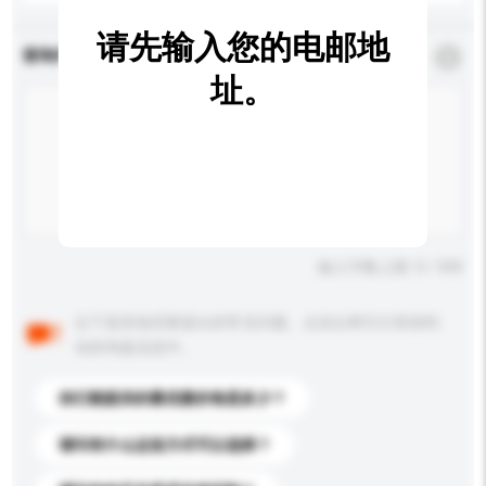
请先输入您的电邮地
查询内容
*
必须填写
址。
输入字数上限: 0 / 500
以下是其他买家提出的常见问题。点击以将它们添加到
你的询盘信息中。
你们能提供的最优惠价格是多少？
请问有什么运送方式可以选择？