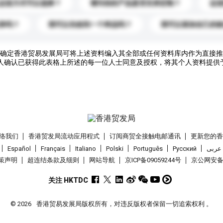
运送方式可以选择？
请问你的产品是否支持定制？
运
录吗？
我可以先收到一个样品吗？
我可以添加自己的
确定香港贸易发展局可将上述资料编入其全部或任何资料库内作为直接推
人确认已获得此表格上所述的每一位人士同意及授权，将其个人资料提供
络我们
香港贸发局流动应用程式
订阅商贸全接触电邮通讯
更新您的
Español
Français
Italiano
Polski
Português
Pусский
عربى
策声明
超连结条款及细则
网站导航
京ICP备09059244号
京公网安备 1
关注 HKTDC
© 2026
香港贸易发展局版权所有，对违反版权者保留一切追索权利 。