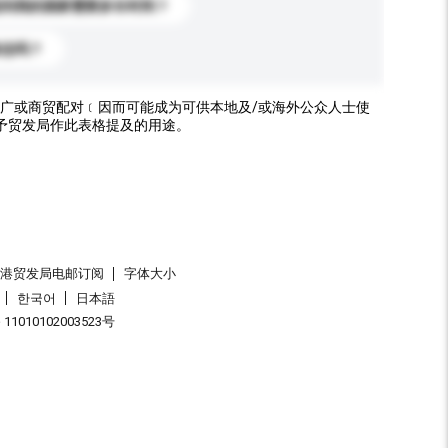
送到我的国家需要多长时间？
标志吗？
广或商贸配对﹝因而可能成为可供本地及/或海外公众人士使
予贸发局作此表格提及的用途。
香港贸发局电邮订阅
字体大小
한국어
日本語
1010102003523号