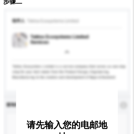
步骤二
收件人
Tektos Ecosystems Limited
Tektos Ecosystems Limited
Services
Tektos Ecosystems Limited is a service company that serves as one-stop
shop for your tech needs from the Product Design, Engineering,
Manufacturing to the creation and development of Apps & Backend.
查询内容
*
必须填写
请先输入您的电邮地