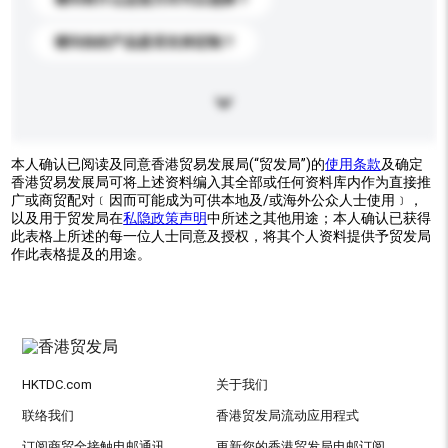
请问你的产品是否支持定制？
本人确认已阅读及同意香港贸易发展局(“贸发局”)的
使用条款
及确定
香港贸易发展局可将上述资料编入其全部或任何资料库内作为直接推
广或商贸配对﹝因而可能成为可供本地及/或海外公众人士使用﹞，
以及用于贸发局在
私隐政策声明
中所述之其他用途；本人确认已获得
此表格上所述的每一位人士同意及授权，将其个人资料提供予贸发局
作此表格提及的用途。
HKTDC.com
关于我们
联络我们
香港贸发局流动应用程式
订阅商贸全接触电邮通讯
更新您的香港贸发局电邮订阅