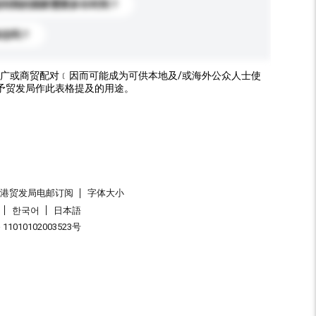
送到我的国家需要多长时间？
标志吗？
广或商贸配对﹝因而可能成为可供本地及/或海外公众人士使
予贸发局作此表格提及的用途。
香港贸发局电邮订阅
字体大小
한국어
日本語
1010102003523号