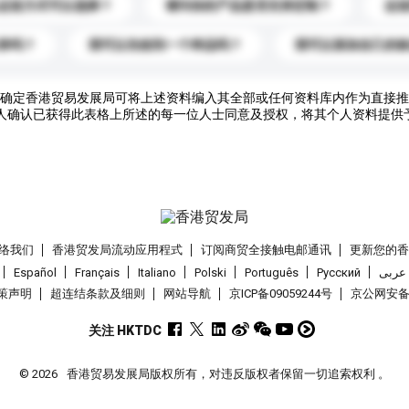
运送方式可以选择？
请问你的产品是否支持定制？
运
录吗？
我可以先收到一个样品吗？
我可以添加自己的
确定香港贸易发展局可将上述资料编入其全部或任何资料库内作为直接推
人确认已获得此表格上所述的每一位人士同意及授权，将其个人资料提供
络我们
香港贸发局流动应用程式
订阅商贸全接触电邮通讯
更新您的
Español
Français
Italiano
Polski
Português
Pусский
عربى
策声明
超连结条款及细则
网站导航
京ICP备09059244号
京公网安备 1
关注 HKTDC
© 2026
香港贸易发展局版权所有，对违反版权者保留一切追索权利 。