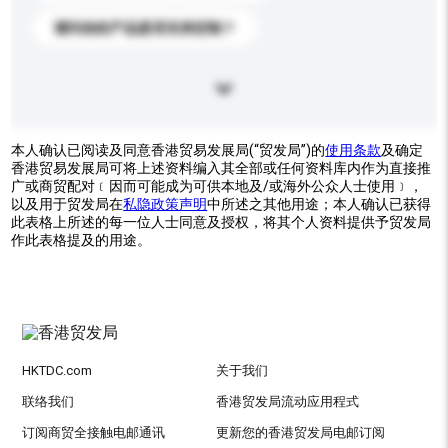
请问你的产品是否支持定制？
本人确认已阅读及同意香港贸易发展局(“贸发局”)的
使用条款
及确定
香港贸易发展局可将上述资料编入其全部或任何资料库内作为直接推
广或商贸配对﹝因而可能成为可供本地及/或海外公众人士使用﹞，
以及用于贸发局在
私隐政策声明
中所述之其他用途；本人确认已获得
此表格上所述的每一位人士同意及授权，将其个人资料提供予贸发局
作此表格提及的用途。
HKTDC.com
关于我们
联络我们
香港贸发局流动应用程式
订阅商贸全接触电邮通讯
更新您的香港贸发局电邮订阅