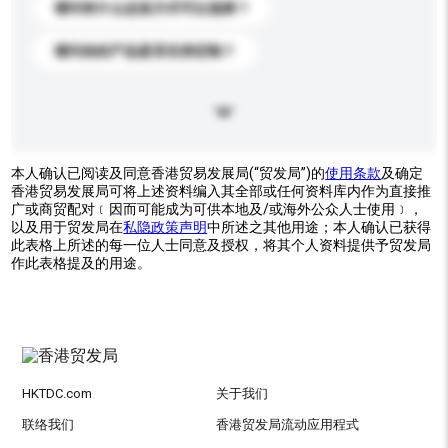
请问有什么运送方式可以选择？
请问你的产品是否支持定制？
本人确认已阅读及同意香港贸易发展局(“贸发局”)的
使用条款
及确定
香港贸易发展局可将上述资料编入其全部或任何资料库内作为直接推
广或商贸配对﹝因而可能成为可供本地及/或海外公众人士使用﹞，
以及用于贸发局在
私隐政策声明
中所述之其他用途；本人确认已获得
此表格上所述的每一位人士同意及授权，将其个人资料提供予贸发局
作此表格提及的用途。
HKTDC.com
关于我们
联络我们
香港贸发局流动应用程式