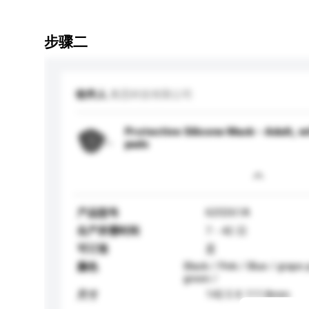
步骤二
收件人
奥思科技有限公司
Protective Silicone Mask - Adult, wi
pads
620261A
产品型号
生产所需时间
7 - 42 日
可订造
是
Black / Pink / Blue / grape
颜色
green /
142.5 X 111.8mm
尺寸