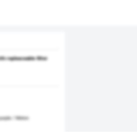
th repleaceable filter
 purple / Melon