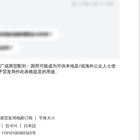
输入字数上限: 0 / 500
送到我的国家需要多长时间？
标志吗？
广或商贸配对﹝因而可能成为可供本地及/或海外公众人士使
予贸发局作此表格提及的用途。
香港贸发局电邮订阅
字体大小
한국어
日本語
1010102003523号