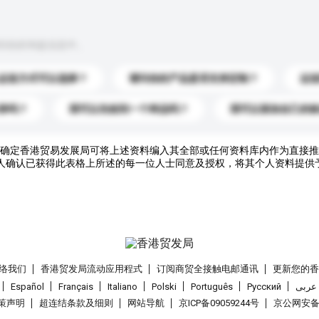
到你的询盘信息中。
运送方式可以选择？
请问你的产品是否支持定制？
运
录吗？
我可以先收到一个样品吗？
我可以添加自己的
确定香港贸易发展局可将上述资料编入其全部或任何资料库内作为直接推
人确认已获得此表格上所述的每一位人士同意及授权，将其个人资料提供
络我们
香港贸发局流动应用程式
订阅商贸全接触电邮通讯
更新您的
Español
Français
Italiano
Polski
Português
Pусский
عربى
策声明
超连结条款及细则
网站导航
京ICP备09059244号
京公网安备 1