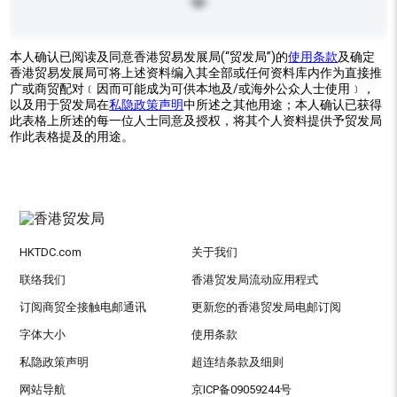
本人确认已阅读及同意香港贸易发展局(“贸发局”)的
使用条款
及确定
香港贸易发展局可将上述资料编入其全部或任何资料库内作为直接推
广或商贸配对﹝因而可能成为可供本地及/或海外公众人士使用﹞，
以及用于贸发局在
私隐政策声明
中所述之其他用途；本人确认已获得
此表格上所述的每一位人士同意及授权，将其个人资料提供予贸发局
作此表格提及的用途。
HKTDC.com
关于我们
联络我们
香港贸发局流动应用程式
订阅商贸全接触电邮通讯
更新您的香港贸发局电邮订阅
字体大小
使用条款
私隐政策声明
超连结条款及细则
网站导航
京ICP备09059244号