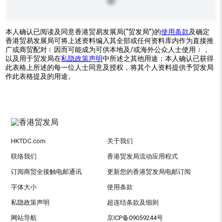
本人确认已阅读及同意香港贸易发展局(“贸发局”)的
使用条款
及确定
香港贸易发展局可将上述资料编入其全部或任何资料库内作为直接推
广或商贸配对﹝因而可能成为可供本地及/或海外公众人士使用﹞，
以及用于贸发局在
私隐政策声明
中所述之其他用途；本人确认已获得
此表格上所述的每一位人士同意及授权，将其个人资料提供予贸发局
作此表格提及的用途。
HKTDC.com
关于我们
联络我们
香港贸发局流动应用程式
订阅商贸全接触电邮通讯
更新您的香港贸发局电邮订阅
字体大小
使用条款
私隐政策声明
超连结条款及细则
网站导航
京ICP备09059244号