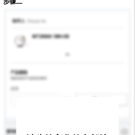
步骤二
收件人
Xinyao He
MT20060-1BK+SB
产品规格
请提供您对产品的特定要求。
应用
新增/删除选项
查询内容
*
必须填写