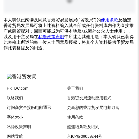
本人确认已阅读及同意香港贸易发展局(“贸发局”)的
使用条款
及确定
香港贸易发展局可将上述资料编入其全部或任何资料库内作为直接推
广或商贸配对﹝因而可能成为可供本地及/或海外公众人士使用﹞，
以及用于贸发局在
私隐政策声明
中所述之其他用途；本人确认已获得
此表格上所述的每一位人士同意及授权，将其个人资料提供予贸发局
作此表格提及的用途。
HKTDC.com
关于我们
联络我们
香港贸发局流动应用程式
订阅商贸全接触电邮通讯
更新您的香港贸发局电邮订阅
字体大小
使用条款
私隐政策声明
超连结条款及细则
网站导航
京ICP备09059244号