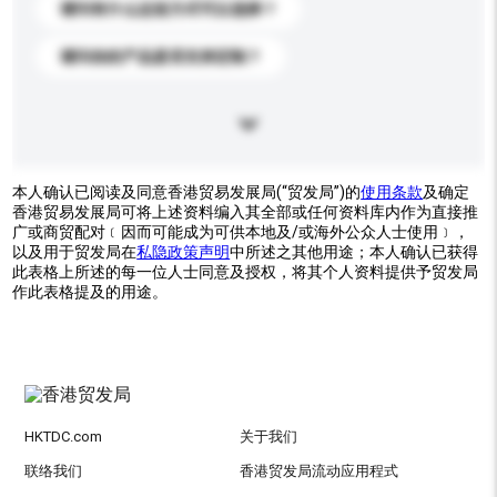
请问有什么运送方式可以选择？
请问你的产品是否支持定制？
本人确认已阅读及同意香港贸易发展局(“贸发局”)的
使用条款
及确定
香港贸易发展局可将上述资料编入其全部或任何资料库内作为直接推
广或商贸配对﹝因而可能成为可供本地及/或海外公众人士使用﹞，
以及用于贸发局在
私隐政策声明
中所述之其他用途；本人确认已获得
此表格上所述的每一位人士同意及授权，将其个人资料提供予贸发局
作此表格提及的用途。
HKTDC.com
关于我们
联络我们
香港贸发局流动应用程式