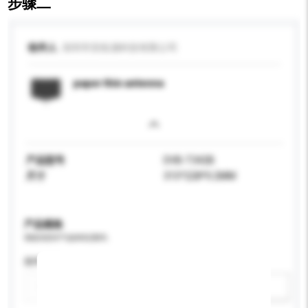
步骤二
收件人
深圳市安拓浦科技有限公司
paper thin antenna
产品型号
DVB-T342B
尺寸
315*228*0.2MM
产品规格
请提供您对产品的特定要求。
频率范围
新增/删除选项