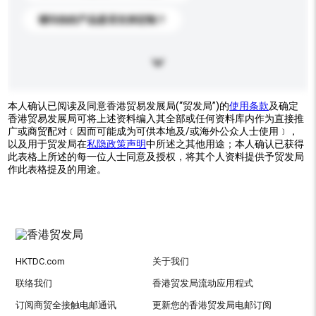
请问你的产品是否支持定制？
本人确认已阅读及同意香港贸易发展局(“贸发局”)的
使用条款
及确定
香港贸易发展局可将上述资料编入其全部或任何资料库内作为直接推
广或商贸配对﹝因而可能成为可供本地及/或海外公众人士使用﹞，
以及用于贸发局在
私隐政策声明
中所述之其他用途；本人确认已获得
此表格上所述的每一位人士同意及授权，将其个人资料提供予贸发局
作此表格提及的用途。
HKTDC.com
关于我们
联络我们
香港贸发局流动应用程式
订阅商贸全接触电邮通讯
更新您的香港贸发局电邮订阅