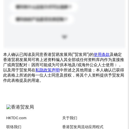
请问有什么运送方式可以选择？
请问你的产品是否支持定制？
本人确认已阅读及同意香港贸易发展局(“贸发局”)的
使用条款
及确定
香港贸易发展局可将上述资料编入其全部或任何资料库内作为直接推
广或商贸配对﹝因而可能成为可供本地及/或海外公众人士使用﹞，
以及用于贸发局在
私隐政策声明
中所述之其他用途；本人确认已获得
此表格上所述的每一位人士同意及授权，将其个人资料提供予贸发局
作此表格提及的用途。
HKTDC.com
关于我们
联络我们
香港贸发局流动应用程式