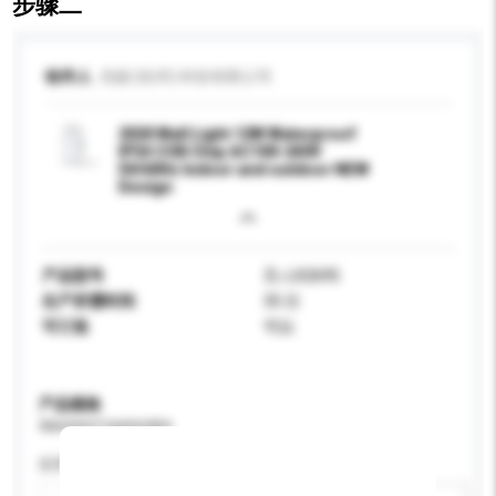
步骤二
收件人
兆靓 (杭州) 科技有限公司
2020 Wall Light 12W Waterproof
IP54 COB Chip AC100-240V
50/60Hz Indoor and outdoor NEW
Design
产品型号
ZL-LX2695
生产所需时间
35 日
可订造
可以
产品规格
请提供您对产品的特定要求。
应用