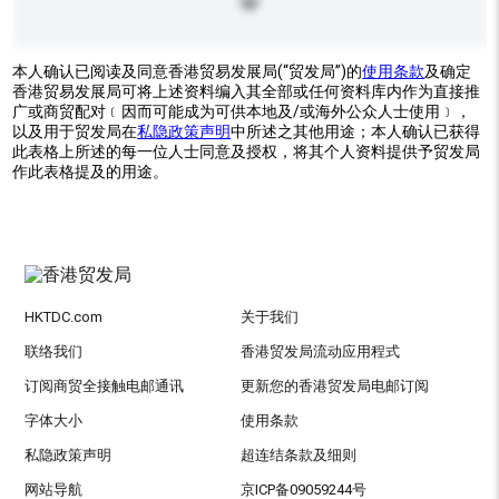
本人确认已阅读及同意香港贸易发展局(“贸发局”)的
使用条款
及确定
香港贸易发展局可将上述资料编入其全部或任何资料库内作为直接推
广或商贸配对﹝因而可能成为可供本地及/或海外公众人士使用﹞，
以及用于贸发局在
私隐政策声明
中所述之其他用途；本人确认已获得
此表格上所述的每一位人士同意及授权，将其个人资料提供予贸发局
作此表格提及的用途。
HKTDC.com
关于我们
联络我们
香港贸发局流动应用程式
订阅商贸全接触电邮通讯
更新您的香港贸发局电邮订阅
字体大小
使用条款
私隐政策声明
超连结条款及细则
网站导航
京ICP备09059244号