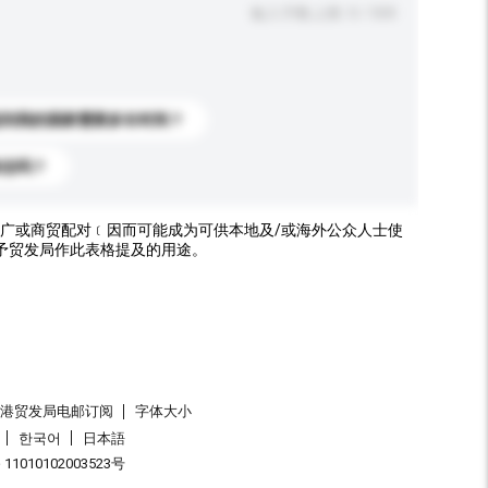
输入字数上限: 0 / 500
送到我的国家需要多长时间？
标志吗？
广或商贸配对﹝因而可能成为可供本地及/或海外公众人士使
予贸发局作此表格提及的用途。
香港贸发局电邮订阅
字体大小
한국어
日本語
1010102003523号