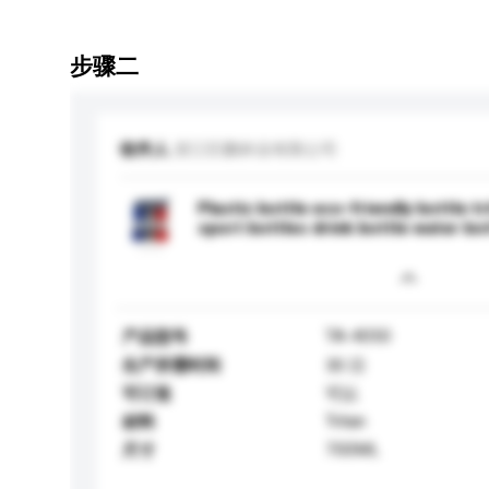
步骤二
收件人
浙江巨鹏杯业有限公司
Plastic bottle eco-friendly bottle tr
sport bottles drink bottle water bo
TA-4050
产品型号
生产所需时间
30 日
可订造
可以
Tritan
材料
700ML
尺寸