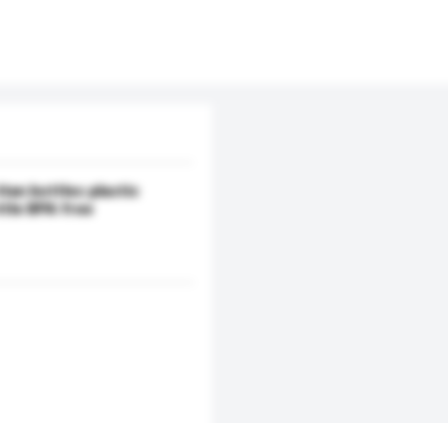
itan bottles plastic
ttle BPA free