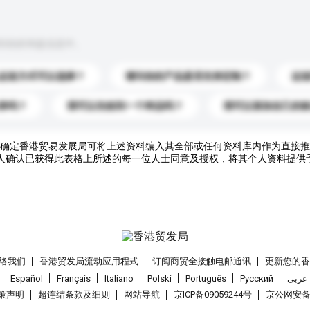
到你的询盘信息中。
运送方式可以选择？
请问你的产品是否支持定制？
运
录吗？
我可以先收到一个样品吗？
我可以添加自己的
确定香港贸易发展局可将上述资料编入其全部或任何资料库内作为直接推
人确认已获得此表格上所述的每一位人士同意及授权，将其个人资料提供
络我们
香港贸发局流动应用程式
订阅商贸全接触电邮通讯
更新您的
Español
Français
Italiano
Polski
Português
Pусский
عربى
策声明
超连结条款及细则
网站导航
京ICP备09059244号
京公网安备 1