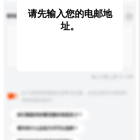
请先输入您的电邮地
查询内容
*
必须填写
址。
输入字数上限: 0 / 500
以下是其他买家提出的常见问题。点击以将它们添加到
你的询盘信息中。
你们能提供的最优惠价格是多少？
请问有什么运送方式可以选择？