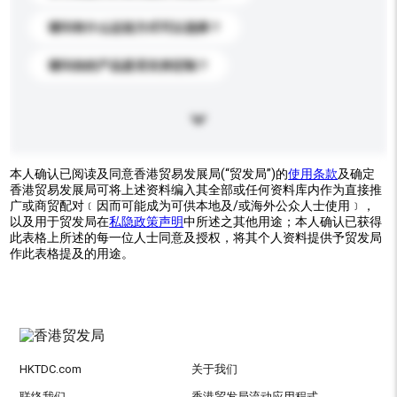
请问有什么运送方式可以选择？
请问你的产品是否支持定制？
本人确认已阅读及同意香港贸易发展局(“贸发局”)的
使用条款
及确定
香港贸易发展局可将上述资料编入其全部或任何资料库内作为直接推
广或商贸配对﹝因而可能成为可供本地及/或海外公众人士使用﹞，
以及用于贸发局在
私隐政策声明
中所述之其他用途；本人确认已获得
此表格上所述的每一位人士同意及授权，将其个人资料提供予贸发局
作此表格提及的用途。
HKTDC.com
关于我们
联络我们
香港贸发局流动应用程式