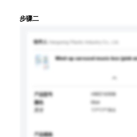
步骤二
收件人
Hangwing Plastic Industry Co., Ltd.
Wind-up carousel music box (pink a
HWD16908
产品型号
blue
颜色
11*11*18.6
尺寸
产品规格