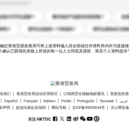
到你的询盘信息中。
运送方式可以选择？
请问你的产品是否支持定制？
运
录吗？
我可以先收到一个样品吗？
我可以添加自己的
确定香港贸易发展局可将上述资料编入其全部或任何资料库内作为直接推
人确认已获得此表格上所述的每一位人士同意及授权，将其个人资料提供
络我们
香港贸发局流动应用程式
订阅商贸全接触电邮通讯
更新您的
Español
Français
Italiano
Polski
Português
Pусский
عربى
策声明
超连结条款及细则
网站导航
京ICP备09059244号
京公网安备 1
关注 HKTDC