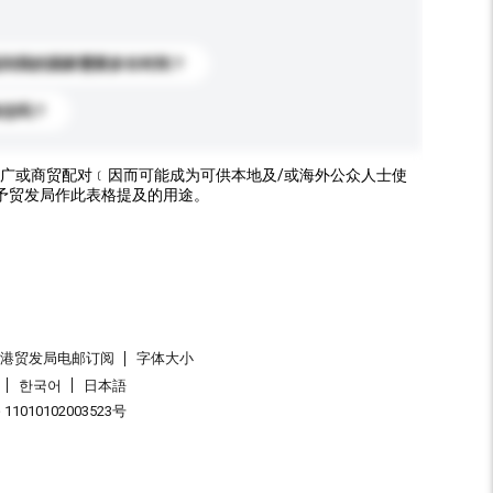
送到我的国家需要多长时间？
标志吗？
广或商贸配对﹝因而可能成为可供本地及/或海外公众人士使
予贸发局作此表格提及的用途。
香港贸发局电邮订阅
字体大小
한국어
日本語
1010102003523号